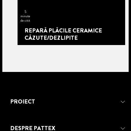
5
minute
de citit
REPARĂ PLĂCILE CERAMICE
CĂZUTE/DEZLIPITE
PROIECT
5
DESPRE PATTEX
minute