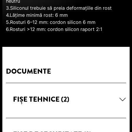
neutru
3.Siliconul trebuie să preia deformațiile din rost
4.Lățime minimă rost: 6 mm
5.Rosturi 6–12 mm: cordon silicon 6 mm
6.Rosturi >12 mm: cordon silicon raport 2:1
DOCUMENTE
FIȘE TEHNICE
(2)