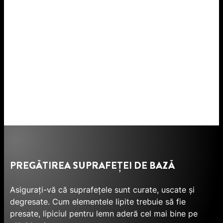
PREGĂTIREA SUPRAFEȚEI DE BAZĂ
Asigurați-vă că suprafețele sunt curate, uscate și
degresate. Cum elementele lipite trebuie să fie
presate, lipiciul pentru lemn aderă cel mai bine pe