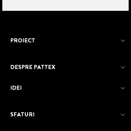
PROIECT
5
DESPRE PATTEX
minute
de citit
REPARĂ TOCUL SAU TALPA
IDEI
PANTOFULUI
SFATURI