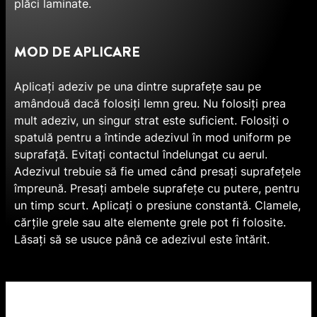
plăci laminate.
MOD DE APLICARE
Aplicați adeziv pe una dintre suprafețe sau pe
amândouă dacă folosiți lemn greu. Nu folosiți prea
mult adeziv, un singur strat este suficient. Folosiți o
spatulă pentru a întinde adezivul în mod uniform pe
suprafață. Evitați contactul îndelungat cu aerul.
Adezivul trebuie să fie umed când presați suprafețele
împreună. Presați ambele suprafețe cu putere, pentru
un timp scurt. Aplicați o presiune constantă. Clamele,
cărțile grele sau alte elemente grele pot fi folosite.
Lăsați să se usuce până ce adezivul este întărit.