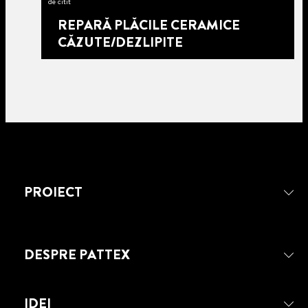
de citit
REPARĂ PLĂCILE CERAMICE
CĂZUTE/DEZLIPITE
PROIECT
5
DESPRE PATTEX
minute
de citit
REPARĂ TOCUL SAU TALPA
IDEI
PANTOFULUI