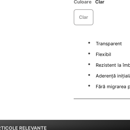
Culoare
Clar
Clar
Transparent
Flexibil
Rezistent la îm
Aderență iniția
Fără migrarea pl
RTICOLE RELEVANTE