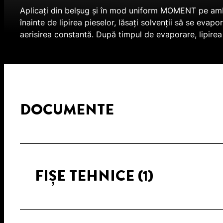
Aplicați din belșug și în mod uniform MOMENT pe ambele
înainte de lipirea pieselor, lăsați solvenții să se ev
aerisirea constantă. După timpul de evaporare, lipire
DOCUMENTE
FIȘE TEHNICE
(1)