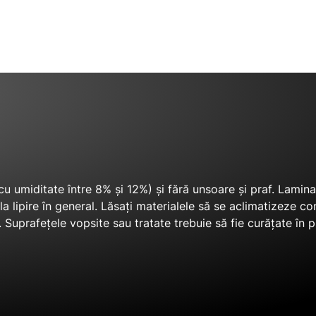
n cu umiditate între 8% și 12%) și fără unsoare și praf. Lamin
 lipire în general. Lăsați materialele să se aclimatizeze con
Suprafețele vopsite sau tratate trebuie să fie curățate în pr