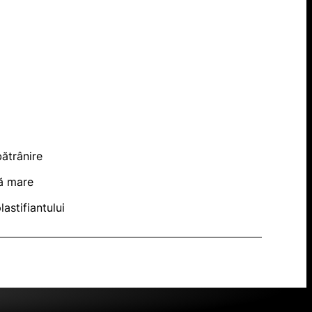
bătrânire
lă mare
astifiantului