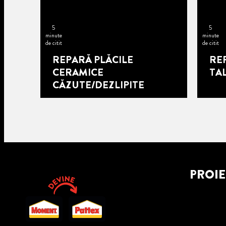
5
5
minute
minute
de citit
de citit
REPARĂ PLĂCILE
RE
CERAMICE
TA
CĂZUTE/DEZLIPITE
PROI